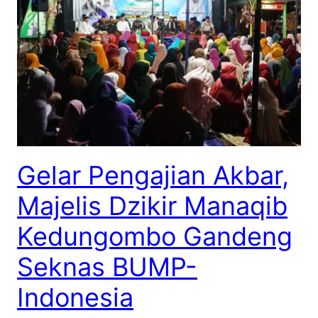
Gelar Pengajian Akbar,
Majelis Dzikir Manaqib
Kedungombo Gandeng
Seknas BUMP-
Indonesia