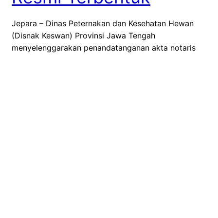
Jepara – Dinas Peternakan dan Kesehatan Hewan
(Disnak Keswan) Provinsi Jawa Tengah
menyelenggarakan penandatanganan akta notaris
pembentukan Badan Usaha Milik Petani (BUMP)
ternak pada Senin (6/9) yang bertempat di Hotel
d’Season Premiere, Jepara. Penandatanganan akta
notaris tersebut dilakukan oleh pengelola BUMP PT.
Pangon Maliter Makmur di hadapan tim notaris
Sekretariat Nasional Badan Usaha Milik Petani […]
07/09/2022