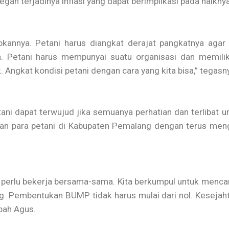
gah terjadinya inflasi yang dapat berimplikasi pada naikn
annya. Petani harus diangkat derajat pangkatnya agar 
ya. Petani harus mempunyai suatu organisasi dan memili
 Angkat kondisi petani dengan cara yang kita bisa,” tegasn
ni dapat terwujud jika semuanya perhatian dan terlibat u
ukan para petani di Kabupaten Pemalang dengan terus me
 perlu bekerja bersama-sama. Kita berkumpul untuk mencarik
. Pembentukan BUMP tidak harus mulai dari nol. Kesejahte
bah Agus.