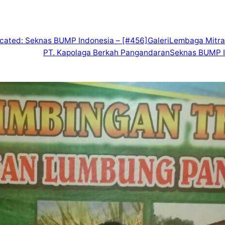
icated: Seknas BUMP Indonesia – [#456]
Galeri
Lembaga Mitra
PT. Kapolaga Berkah Pangandaran
Seknas BUMP I