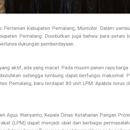
nas Pertanian Kabupaten Pemalang, Muntohir. Dalam samb
abupaten Pemalang. Disebutkan juga bahwa para petani
u perlunya dukungan pemberdayaan.
ang aktif, ada yang macet. Pada musim panen raya harga g
dibutuhkan sehingga lumbung dapat berfungsi maksimal.
en Pemalang, baru terdapat 80 unit LPM. Apabila terus di 
oleh Agus Wariyanto, Kepala Dinas Ketahanan Pangan Pro
at (LPM) dapat menjadi obat dari berbagai permasalahan