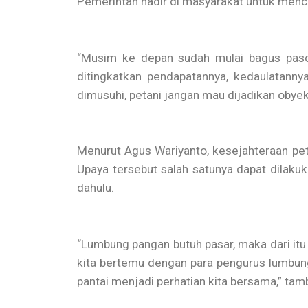
Pemerintah hadir di masyarakat untuk mence
“Musim ke depan sudah mulai bagus pasok
ditingkatkan pendapatannya, kedaulatann
dimusuhi, petani jangan mau dijadikan obyek.
Menurut Agus Wariyanto, kesejahteraan peta
Upaya tersebut salah satunya dapat dilak
dahulu.
“Lumbung pangan butuh pasar, maka dari itu
kita bertemu dengan para pengurus lumbung
pantai menjadi perhatian kita bersama,” tam