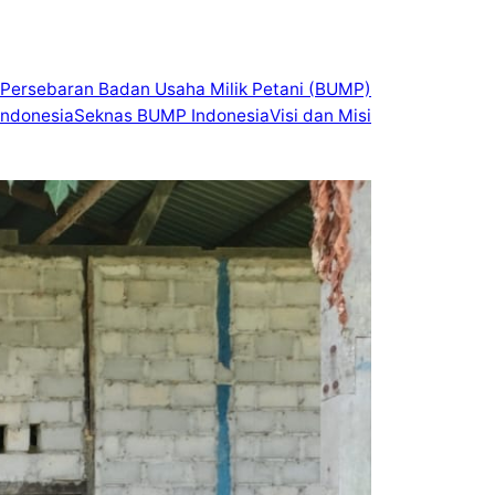
Persebaran Badan Usaha Milik Petani (BUMP)
ndonesia
Seknas BUMP Indonesia
Visi dan Misi