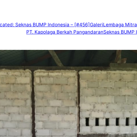
icated: Seknas BUMP Indonesia – [#456]
Galeri
Lembaga Mitra
PT. Kapolaga Berkah Pangandaran
Seknas BUMP I