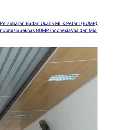
Persebaran Badan Usaha Milik Petani (BUMP)
ndonesia
Seknas BUMP Indonesia
Visi dan Misi