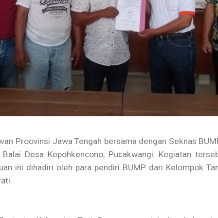
ewan Proovinsi Jawa Tengah bersama dengan Seknas BU
alai Desa Kepohkencono, Pucakwangi. Kegiatan tersebu
uan ini dihadiri oleh para pendiri BUMP dari Kelompok T
ati.