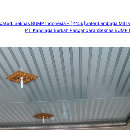
icated: Seknas BUMP Indonesia – [#456]
Galeri
Lembaga Mitra
PT. Kapolaga Berkah Pangandaran
Seknas BUMP I